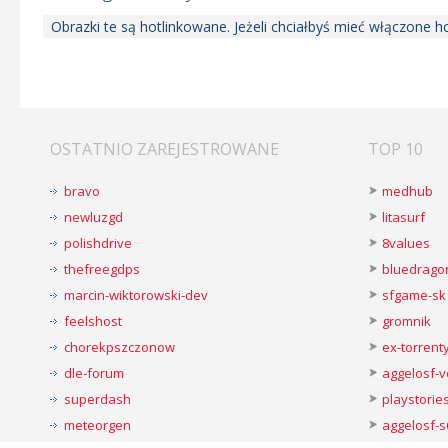
Obrazki te są hotlinkowane. Jeżeli chciałbyś mieć włączone 
OSTATNIO ZAREJESTROWANE
TOP 10
bravo
medhub
newluzgd
litasurf
polishdrive
8values
thefreegdps
bluedrago
marcin-wiktorowski-dev
sfgame-sk
feelshost
gromnik
chorekpszczonow
ex-torren
dle-forum
aggelosf-
superdash
playstorie
meteorgen
aggelosf-s