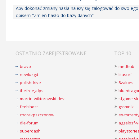
Aby dokonać zmiany hasła należy się zalogować do swojego p
opisem "Zmień hasło do bazy danych"
OSTATNIO ZAREJESTROWANE
TOP 10
bravo
medhub
newluzgd
litasurf
polishdrive
8values
thefreegdps
bluedrago
marcin-wiktorowski-dev
sfgame-sk
feelshost
gromnik
chorekpszczonow
ex-torren
dle-forum
aggelosf-
superdash
playstorie