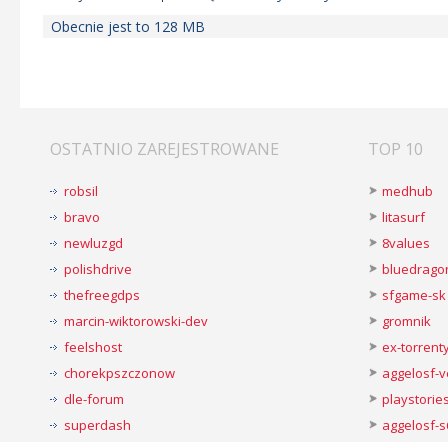
Obecnie jest to 128 MB
OSTATNIO ZAREJESTROWANE
TOP 10
robsil
medhub
bravo
litasurf
newluzgd
8values
polishdrive
bluedrago
thefreegdps
sfgame-sk
marcin-wiktorowski-dev
gromnik
feelshost
ex-torren
chorekpszczonow
aggelosf-
dle-forum
playstorie
superdash
aggelosf-s