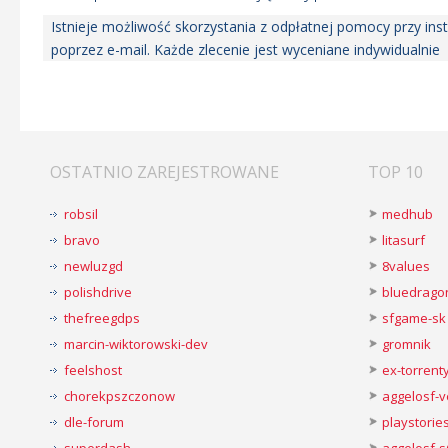
Istnieje możliwość skorzystania z odpłatnej pomocy przy ins
poprzez e-mail. Każde zlecenie jest wyceniane indywidualnie
OSTATNIO ZAREJESTROWANE
TOP 10
robsil
medhub
bravo
litasurf
newluzgd
8values
polishdrive
bluedrago
thefreegdps
sfgame-sk
marcin-wiktorowski-dev
gromnik
feelshost
ex-torren
chorekpszczonow
aggelosf-
dle-forum
playstorie