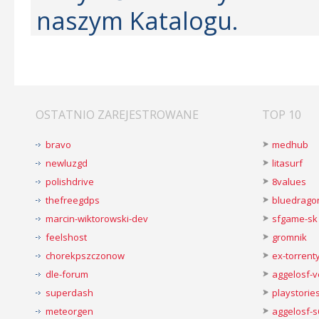
naszym Katalogu.
OSTATNIO ZAREJESTROWANE
TOP 10
bravo
medhub
newluzgd
litasurf
polishdrive
8values
thefreegdps
bluedrago
marcin-wiktorowski-dev
sfgame-sk
feelshost
gromnik
chorekpszczonow
ex-torren
dle-forum
aggelosf-
superdash
playstorie
meteorgen
aggelosf-s