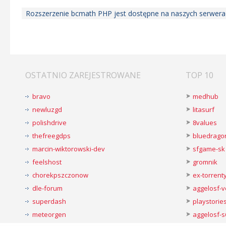
Rozszerzenie bcmath PHP jest dostępne na naszych serwerac
OSTATNIO ZAREJESTROWANE
TOP 10
bravo
medhub
newluzgd
litasurf
polishdrive
8values
thefreegdps
bluedrago
marcin-wiktorowski-dev
sfgame-sk
feelshost
gromnik
chorekpszczonow
ex-torren
dle-forum
aggelosf-
superdash
playstorie
meteorgen
aggelosf-s