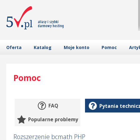
Oferta
Katalog
Moje konto
Pomoc
Arty
Pomoc
FAQ
Pytania technic
Popularne problemy
Rozszerzenie bcmath PHP