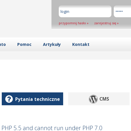
przypomnij hasło
»
zarejestruj się
»
nto
Pomoc
Artykuły
Kontakt
Pytania techniczne
CMS
 PHP 5.5 and cannot run under PHP 7.0