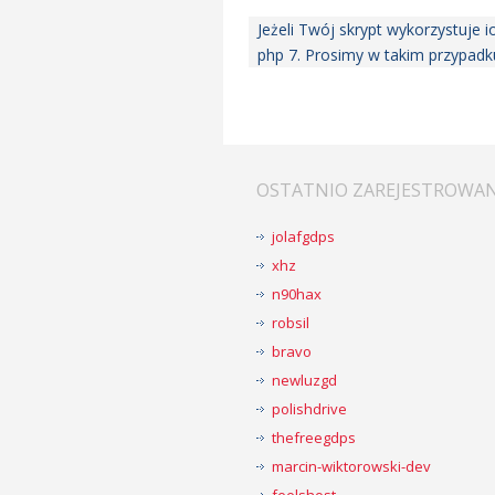
Jeżeli Twój skrypt wykorzystuje 
php 7. Prosimy w takim przypadk
OSTATNIO ZAREJESTROWA
jolafgdps
xhz
n90hax
robsil
bravo
newluzgd
polishdrive
thefreegdps
marcin-wiktorowski-dev