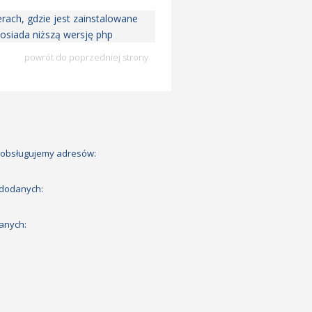
erach, gdzie jest zainstalowane
osiada niższą wersję php
powrót do poprzedniej strony
 obsługujemy adresów:
 dodanych:
anych: