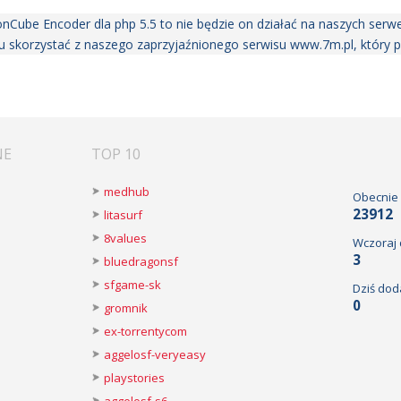
ionCube Encoder dla php 5.5 to nie będzie on działać na naszych serw
u skorzystać z naszego zaprzyjaźnionego serwisu www.7m.pl, który p
NE
TOP 10
medhub
Obecnie
23912
litasurf
8values
Wczoraj
3
bluedragonsf
sfgame-sk
Dziś dod
0
gromnik
ex-torrentycom
aggelosf-veryeasy
playstories