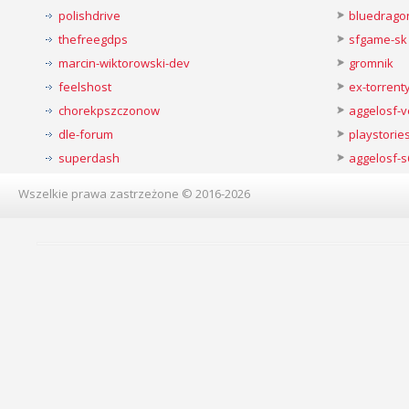
polishdrive
bluedrago
thefreegdps
sfgame-sk
marcin-wiktorowski-dev
gromnik
feelshost
ex-torren
chorekpszczonow
aggelosf-
dle-forum
playstorie
superdash
aggelosf-s
Wszelkie prawa zastrzeżone © 2016-2026