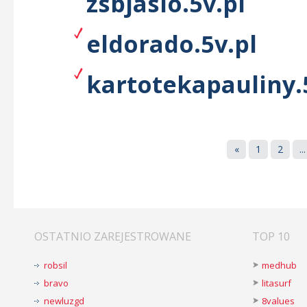
zsbjaslo.5v.pl
eldorado.5v.pl
kartotekapauliny.
«
1
2
...
OSTATNIO ZAREJESTROWANE
TOP 10
robsil
medhub
bravo
litasurf
newluzgd
8values