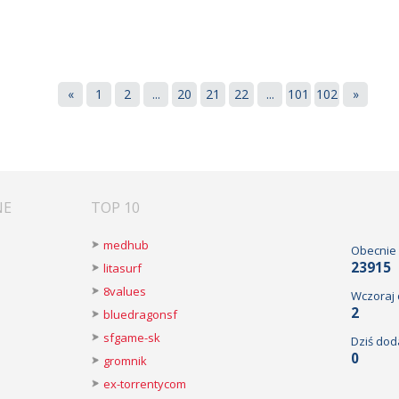
«
1
2
...
20
21
22
...
101
102
»
NE
TOP 10
medhub
Obecnie
23915
litasurf
8values
Wczoraj
2
bluedragonsf
sfgame-sk
Dziś dod
0
gromnik
ex-torrentycom