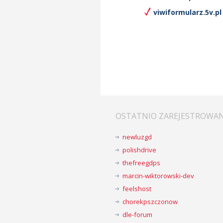
viwiformularz.5v.pl
OSTATNIO ZAREJESTROWA
newluzgd
polishdrive
thefreegdps
marcin-wiktorowski-dev
feelshost
chorekpszczonow
dle-forum