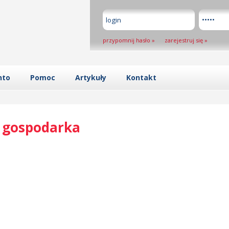
przypomnij hasło
»
zarejestruj się
»
nto
Pomoc
Artykuły
Kontakt
, gospodarka