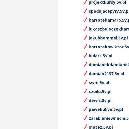
projektkursy.5v.pl
spadajacepyry.5v.p
kartotekamaro.5v.
lukaszbujoczekkart
jakubhommel.5v.pl
kartotekawiktor.5v
bulers.5v.pl
damianekdamianek.
damian2137.5v.pl
swm.5v.pl
szpilu.5v.pl
dewis.5v.pl
pawekulive.5v.pl
zarabianiewnecie.5
matez.5v.pl