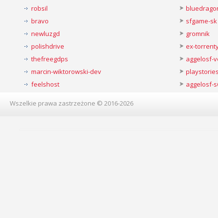
robsil
bluedrago
bravo
sfgame-sk
newluzgd
gromnik
polishdrive
ex-torren
thefreegdps
aggelosf-
marcin-wiktorowski-dev
playstorie
feelshost
aggelosf-s
Wszelkie prawa zastrzeżone © 2016-2026