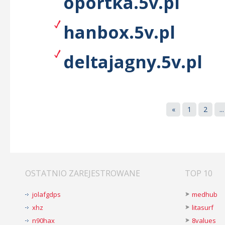
oportka.5v.pl
hanbox.5v.pl
deltajagny.5v.pl
«
1
2
...
OSTATNIO ZAREJESTROWANE
TOP 10
jolafgdps
medhub
xhz
litasurf
n90hax
8values