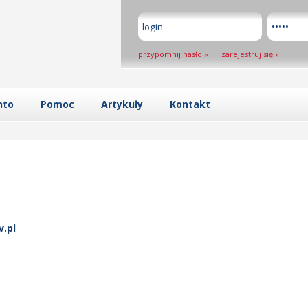
przypomnij hasło
»
zarejestruj się
»
nto
Pomoc
Artykuły
Kontakt
v.pl