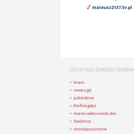
mateusz2137.5v.pl
OSTATNIO ZAREJESTROWA
bravo
newluzgd
polishdrive
thefreegdps
marcin-wiktorowski-dev
feelshost
chorekpszczonow