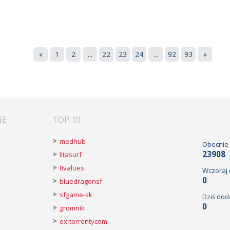
«
1
2
...
22
23
24
...
92
93
»
NE
TOP 10
medhub
Obecnie
23908
litasurf
8values
Wczoraj
0
bluedragonsf
sfgame-sk
Dziś dod
0
gromnik
ex-torrentycom