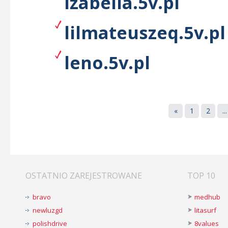
izabella.5v.pl
lilmateuszeq.5v.pl
leno.5v.pl
«
1
2
...
OSTATNIO ZAREJESTROWANE
TOP 10
bravo
medhub
newluzgd
litasurf
polishdrive
8values