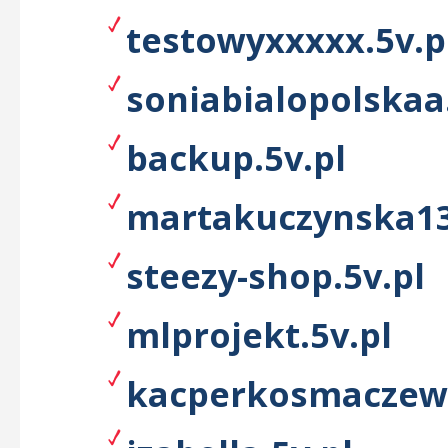
testowyxxxxx.5v.p
soniabialopolskaa.
backup.5v.pl
martakuczynska13
steezy-shop.5v.pl
mlprojekt.5v.pl
kacperkosmaczews