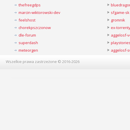
thefreegdps
bluedrago
marcin-wiktorowski-dev
sfgame-sk
feelshost
gromnik
chorekpszczonow
ex-torren
dle-forum
aggelosf-
superdash
playstorie
meteorgen
aggelosf-s
Wszelkie prawa zastrzeżone © 2016-2026