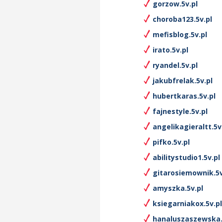
gorzow.5v.pl
choroba123.5v.pl
mefisblog.5v.pl
irato.5v.pl
ryandel.5v.pl
jakubfrelak.5v.pl
hubertkaras.5v.pl
fajnestyle.5v.pl
angelikagieraltt.5v
pifko.5v.pl
abilitystudio1.5v.pl
gitarosiemownik.5v
amyszka.5v.pl
ksiegarniakox.5v.pl
hanaluszaszewska.