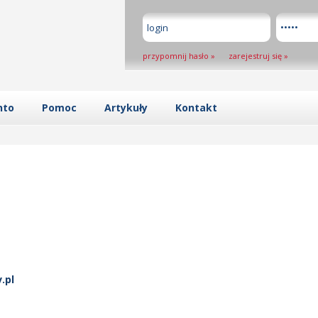
przypomnij hasło
»
zarejestruj się
»
nto
Pomoc
Artykuły
Kontakt
.pl