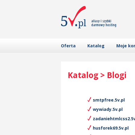
Oferta
Katalog
Moje ko
Katalog > Blogi
smtpfree.5v.pl
wywiady.5v.pl
zadaniehtmlcss2.5v
husforek69.5v.pl