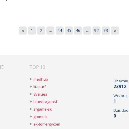
«
1
2
...
44
45
46
...
92
93
»
NE
TOP 10
medhub
Obecnie
23912
litasurf
8values
Wczoraj
1
bluedragonsf
sfgame-sk
Dziś dod
0
gromnik
ex-torrentycom