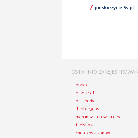
pieskiezycie.5v.pl
OSTATNIO ZAREJESTROWA
bravo
newluzgd
polishdrive
thefreegdps
marcin-wiktorowski-dev
feelshost
chorekpszczonow