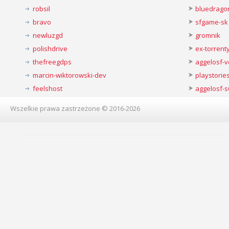
robsil
bluedrago
bravo
sfgame-sk
newluzgd
gromnik
polishdrive
ex-torren
thefreegdps
aggelosf-
marcin-wiktorowski-dev
playstorie
feelshost
aggelosf-s
Wszelkie prawa zastrzeżone © 2016-2026