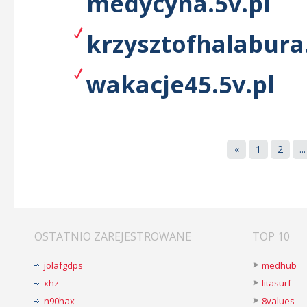
medycyna.5v.pl
krzysztofhalabura.
wakacje45.5v.pl
«
1
2
...
OSTATNIO ZAREJESTROWANE
TOP 10
jolafgdps
medhub
xhz
litasurf
n90hax
8values