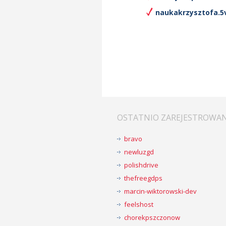
naukakrzysztofa.5v
OSTATNIO ZAREJESTROWA
bravo
newluzgd
polishdrive
thefreegdps
marcin-wiktorowski-dev
feelshost
chorekpszczonow