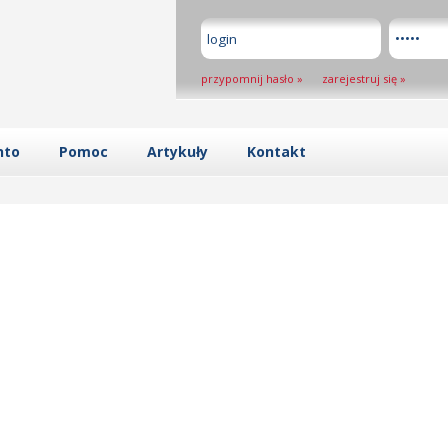
przypomnij hasło
»
zarejestruj się
»
nto
Pomoc
Artykuły
Kontakt