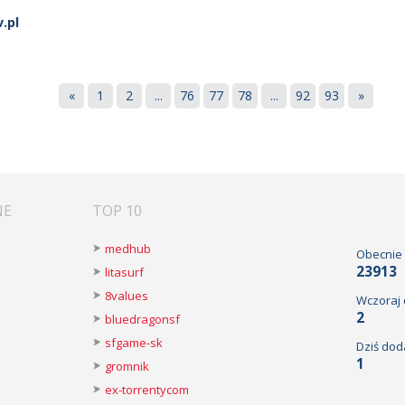
.pl
«
1
2
...
76
77
78
...
92
93
»
NE
TOP 10
medhub
Obecnie
23913
litasurf
8values
Wczoraj
2
bluedragonsf
sfgame-sk
Dziś dod
1
gromnik
ex-torrentycom