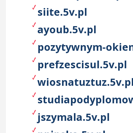
siite.5v.pl
ayoub.5v.pl
pozytywnym-okiem
prefzescisul.5v.pl
wiosnatuztuz.5v.p
studiapodyplomow
jszymala.5v.pl