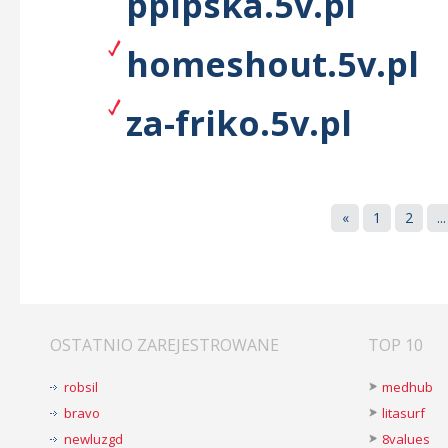
ppipska.5v.pl
homeshout.5v.pl
za-friko.5v.pl
«
1
2
...
OSTATNIO ZAREJESTROWANE
TOP 10
robsil
medhub
bravo
litasurf
newluzgd
8values