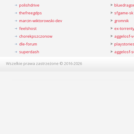
polishdrive
bluedrago
thefreegdps
sfgame-sk
marcin-wiktorowski-dev
gromnik
feelshost
ex-torren
chorekpszczonow
aggelosf-
dle-forum
playstorie
superdash
aggelosf-s
Wszelkie prawa zastrzeżone © 2016-2026