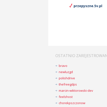
przepyszne.5v.pl
OSTATNIO ZAREJESTROWA
bravo
newluzgd
polishdrive
thefreegdps
marcin-wiktorowski-dev
feelshost
chorekpszczonow