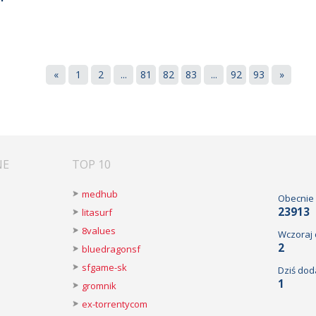
«
1
2
...
81
82
83
...
92
93
»
NE
TOP 10
medhub
Obecnie
23913
litasurf
8values
Wczoraj
2
bluedragonsf
sfgame-sk
Dziś dod
1
gromnik
ex-torrentycom