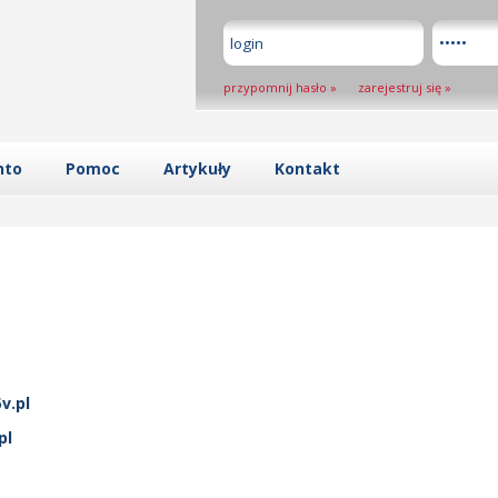
przypomnij hasło
»
zarejestruj się
»
nto
Pomoc
Artykuły
Kontakt
v.pl
pl