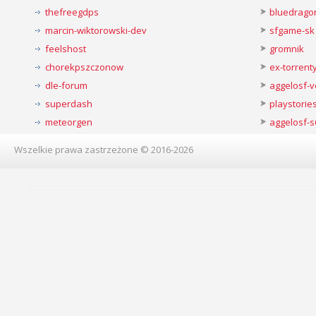
thefreegdps
bluedrago
marcin-wiktorowski-dev
sfgame-sk
feelshost
gromnik
chorekpszczonow
ex-torren
dle-forum
aggelosf-
superdash
playstorie
meteorgen
aggelosf-s
Wszelkie prawa zastrzeżone © 2016-2026