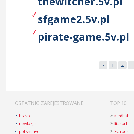
thewitcher.5v.pl
sfgame2.5v.pl
pirate-game.5v.pl
«
1
2
...
OSTATNIO ZAREJESTROWANE
TOP 10
bravo
medhub
newluzgd
litasurf
polishdrive
8values