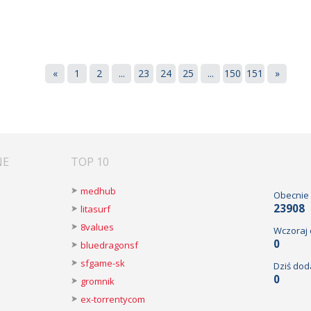
«
1
2
...
23
24
25
...
150
151
»
NE
TOP 10
medhub
Obecnie
23908
litasurf
8values
Wczoraj
0
bluedragonsf
sfgame-sk
Dziś dod
0
gromnik
ex-torrentycom