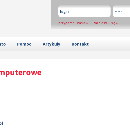
przypomnij hasło
»
zarejestruj się
»
nto
Pomoc
Artykuły
Kontakt
omputerowe
pl