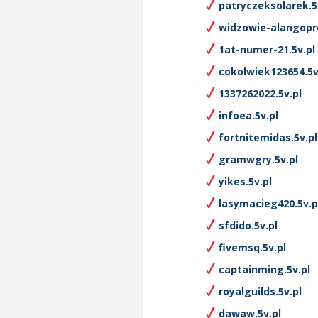
patryczeksolarek.5
widzowie-alangopro
1at-numer-21.5v.pl
cokolwiek123654.5v
1337262022.5v.pl
infoea.5v.pl
fortnitemidas.5v.pl
gramwgry.5v.pl
yikes.5v.pl
lasymacieg420.5v.p
sfdido.5v.pl
fivemsq.5v.pl
captainming.5v.pl
royalguilds.5v.pl
dawaw.5v.pl