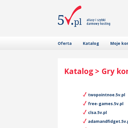
Oferta
Katalog
Moje ko
Katalog > Gry k
twopointnoe.5v.pl
free-games.5v.pl
clsa.5v.pl
adamandfidget.5v.