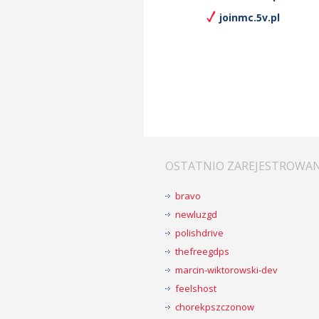
joinmc.5v.pl
OSTATNIO ZAREJESTROWA
bravo
newluzgd
polishdrive
thefreegdps
marcin-wiktorowski-dev
feelshost
chorekpszczonow