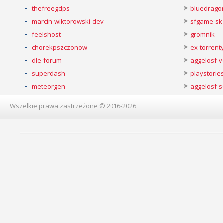
thefreegdps
bluedrago
marcin-wiktorowski-dev
sfgame-sk
feelshost
gromnik
chorekpszczonow
ex-torren
dle-forum
aggelosf-
superdash
playstorie
meteorgen
aggelosf-s
Wszelkie prawa zastrzeżone © 2016-2026