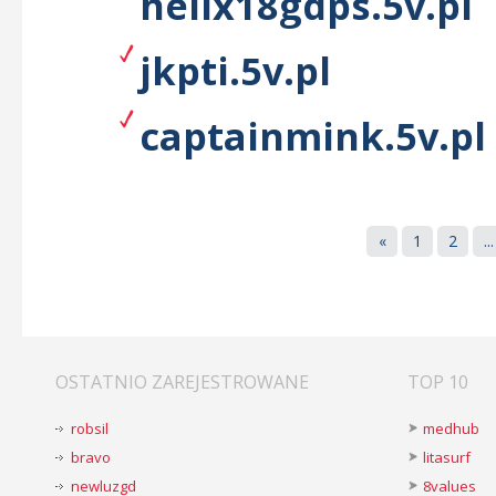
helix18gdps.5v.pl
jkpti.5v.pl
captainmink.5v.pl
«
1
2
...
OSTATNIO ZAREJESTROWANE
TOP 10
robsil
medhub
bravo
litasurf
newluzgd
8values