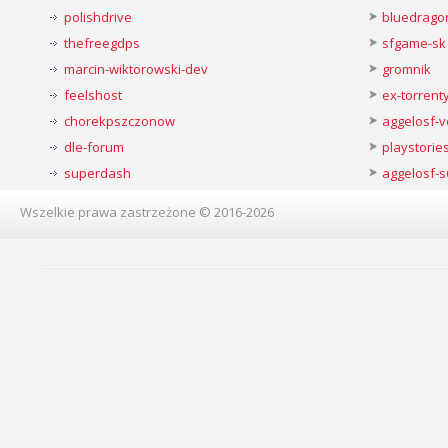
polishdrive
bluedrago
thefreegdps
sfgame-sk
marcin-wiktorowski-dev
gromnik
feelshost
ex-torren
chorekpszczonow
aggelosf-
dle-forum
playstorie
superdash
aggelosf-s
Wszelkie prawa zastrzeżone © 2016-2026