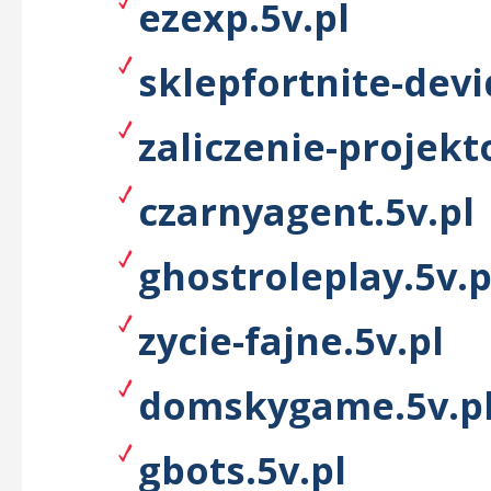
ezexp.5v.pl
sklepfortnite-devi
zaliczenie-projek
czarnyagent.5v.pl
ghostroleplay.5v.p
zycie-fajne.5v.pl
domskygame.5v.p
gbots.5v.pl