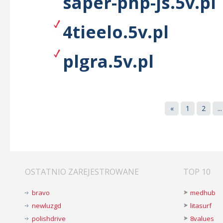
saper-php-js.5v.pl
4tieelo.5v.pl
plgra.5v.pl
«
1
2
...
OSTATNIO ZAREJESTROWANE
TOP 10
bravo
medhub
newluzgd
litasurf
polishdrive
8values