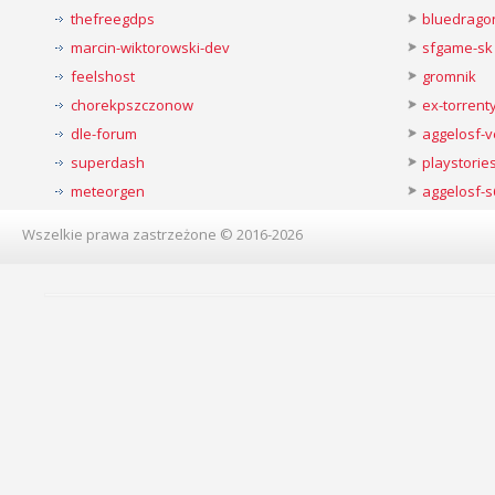
thefreegdps
bluedrago
marcin-wiktorowski-dev
sfgame-sk
feelshost
gromnik
chorekpszczonow
ex-torren
dle-forum
aggelosf-
superdash
playstorie
meteorgen
aggelosf-s
Wszelkie prawa zastrzeżone © 2016-2026