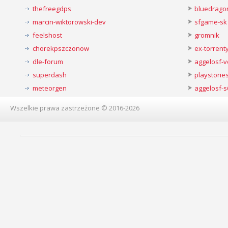
thefreegdps
bluedrago
marcin-wiktorowski-dev
sfgame-sk
feelshost
gromnik
chorekpszczonow
ex-torren
dle-forum
aggelosf-
superdash
playstorie
meteorgen
aggelosf-s
Wszelkie prawa zastrzeżone © 2016-2026