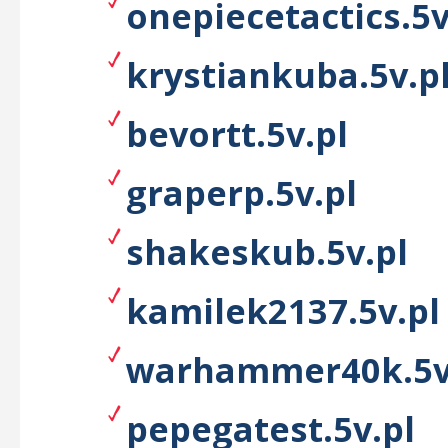
onepiecetactics.5v
krystiankuba.5v.p
bevortt.5v.pl
graperp.5v.pl
shakeskub.5v.pl
kamilek2137.5v.pl
warhammer40k.5v
pepegatest.5v.pl