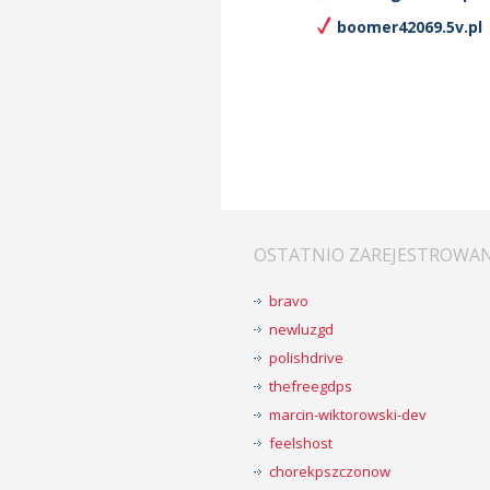
boomer42069.5v.pl
OSTATNIO ZAREJESTROWA
bravo
newluzgd
polishdrive
thefreegdps
marcin-wiktorowski-dev
feelshost
chorekpszczonow