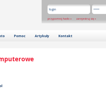
przypomnij hasło
»
zarejestruj się
»
nto
Pomoc
Artykuły
Kontakt
omputerowe
pl