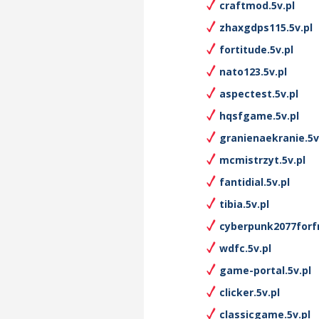
craftmod.5v.pl
zhaxgdps115.5v.pl
fortitude.5v.pl
nato123.5v.pl
aspectest.5v.pl
hqsfgame.5v.pl
granienaekranie.5v
mcmistrzyt.5v.pl
fantidial.5v.pl
tibia.5v.pl
cyberpunk2077forfr
wdfc.5v.pl
game-portal.5v.pl
clicker.5v.pl
classicgame.5v.pl