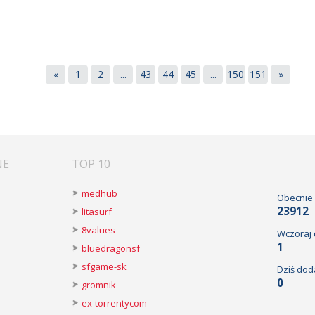
«
1
2
...
43
44
45
...
150
151
»
NE
TOP 10
medhub
Obecnie
23912
litasurf
8values
Wczoraj
1
bluedragonsf
sfgame-sk
Dziś dod
0
gromnik
ex-torrentycom