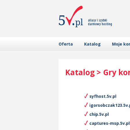
Oferta
Katalog
Moje ko
Katalog > Gry k
syfhost.5v.pl
igorsobczak123.5v.
chip.5v.pl
captures-msp.5v.pl