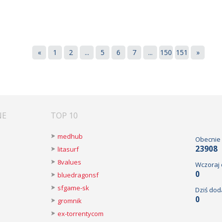
«
1
2
...
5
6
7
...
150
151
»
NE
TOP 10
medhub
Obecnie
23908
litasurf
8values
Wczoraj
0
bluedragonsf
sfgame-sk
Dziś dod
0
gromnik
ex-torrentycom