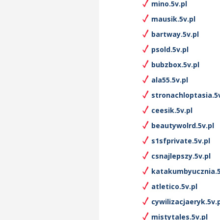
mino.5v.pl
mausik.5v.pl
bartway.5v.pl
psold.5v.pl
bubzbox.5v.pl
ala55.5v.pl
stronachloptasia.5v
ceesik.5v.pl
beautywolrd.5v.pl
s1sfprivate.5v.pl
csnajlepszy.5v.pl
katakumbyucznia.5
atletico.5v.pl
cywilizacjaeryk.5v.p
mistytales.5v.pl