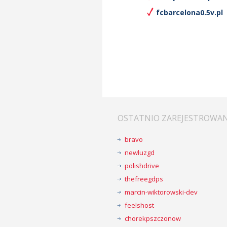
fcbarcelona0.5v.pl
OSTATNIO ZAREJESTROWA
bravo
newluzgd
polishdrive
thefreegdps
marcin-wiktorowski-dev
feelshost
chorekpszczonow