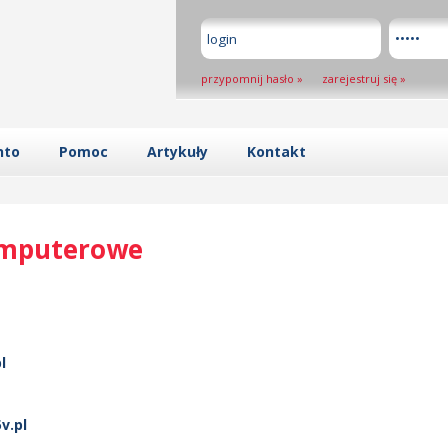
przypomnij hasło
»
zarejestruj się
»
nto
Pomoc
Artykuły
Kontakt
omputerowe
l
v.pl