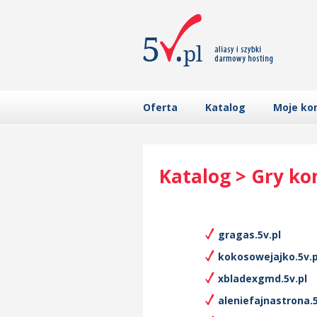
Oferta
Katalog
Moje ko
Katalog > Gry k
gragas.5v.pl
kokosowejajko.5v.p
xbladexgmd.5v.pl
aleniefajnastrona.5