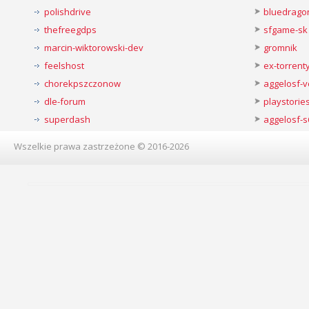
polishdrive
bluedrago
thefreegdps
sfgame-sk
marcin-wiktorowski-dev
gromnik
feelshost
ex-torren
chorekpszczonow
aggelosf-
dle-forum
playstorie
superdash
aggelosf-s
Wszelkie prawa zastrzeżone © 2016-2026