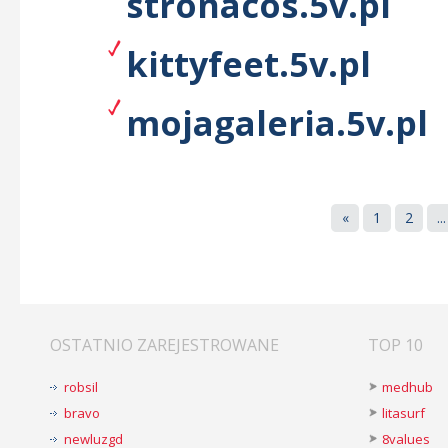
stronacos.5v.pl
kittyfeet.5v.pl
mojagaleria.5v.pl
«
1
2
...
OSTATNIO ZAREJESTROWANE
TOP 10
robsil
medhub
bravo
litasurf
newluzgd
8values