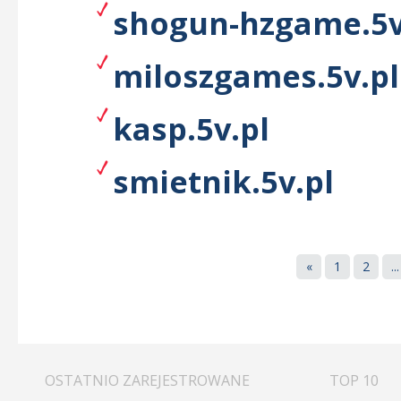
shogun-hzgame.5v
miloszgames.5v.pl
kasp.5v.pl
smietnik.5v.pl
«
1
2
...
OSTATNIO ZAREJESTROWANE
TOP 10