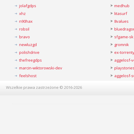
jolafgdps
medhub
xhz
litasurf
n90hax
8values
robsil
bluedrago
bravo
sfgame-sk
newluzgd
gromnik
polishdrive
ex-torren
thefreegdps
aggelosf-
marcin-wiktorowski-dev
playstorie
feelshost
aggelosf-s
Wszelkie prawa zastrzeżone © 2016-2026