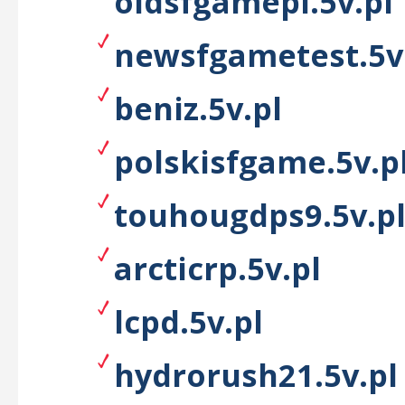
oldsfgamepl.5v.pl
newsfgametest.5v
beniz.5v.pl
polskisfgame.5v.p
touhougdps9.5v.p
arcticrp.5v.pl
lcpd.5v.pl
hydrorush21.5v.pl