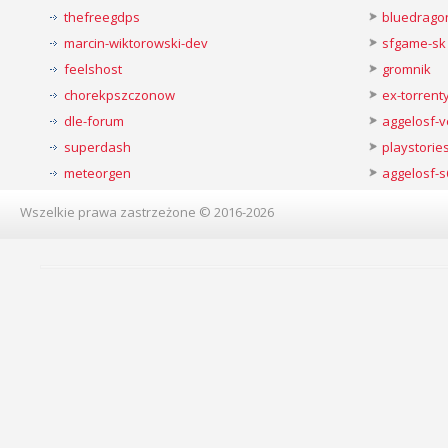
thefreegdps
bluedrago
marcin-wiktorowski-dev
sfgame-sk
feelshost
gromnik
chorekpszczonow
ex-torren
dle-forum
aggelosf-
superdash
playstorie
meteorgen
aggelosf-s
Wszelkie prawa zastrzeżone © 2016-2026