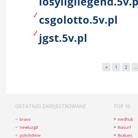
losyligilegend.5v.p
csgolotto.5v.pl
jgst.5v.pl
«
1
2
...
OSTATNIO ZAREJESTROWANE
TOP 10
bravo
medhub
newluzgd
litasurf
polishdrive
8values