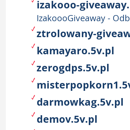
izakooo-giveaway.
IzakoooGiveaway - Odb
ztrolowany-giveaw
kamayaro.5v.pl
zerogdps.5v.pl
misterpopkorn1.5v
darmowkag.5v.pl
demov.5v.pl