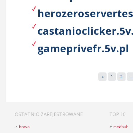
herozeroservertes
castanioclicker.5v
gameprivefr.5v.pl
«
1
2
...
OSTATNIO ZAREJESTROWANE
TOP 10
bravo
medhub