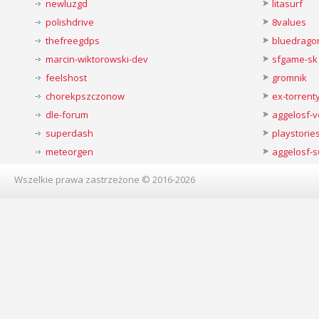
newluzgd
litasurf
polishdrive
8values
thefreegdps
bluedrago
marcin-wiktorowski-dev
sfgame-sk
feelshost
gromnik
chorekpszczonow
ex-torren
dle-forum
aggelosf-
superdash
playstorie
meteorgen
aggelosf-s
Wszelkie prawa zastrzeżone © 2016-2026