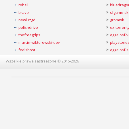
robsil
bluedrago
bravo
sfgame-sk
newluzgd
gromnik
polishdrive
ex-torren
thefreegdps
aggelosf-
marcin-wiktorowski-dev
playstorie
feelshost
aggelosf-s
Wszelkie prawa zastrzeżone © 2016-2026