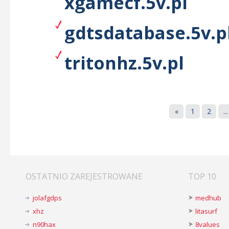
xgamecf.5v.pl
gdtsdatabase.5v.p
tritonhz.5v.pl
«
1
2
...
OSTATNIO ZAREJESTROWANE
TOP 10
jolafgdps
medhub
xhz
litasurf
n90hax
8values