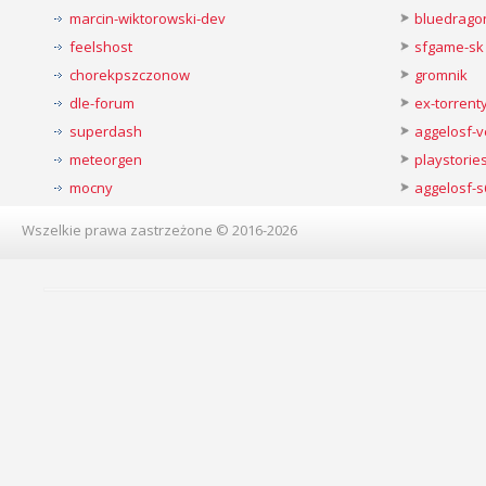
marcin-wiktorowski-dev
bluedrago
feelshost
sfgame-sk
chorekpszczonow
gromnik
dle-forum
ex-torren
superdash
aggelosf-
meteorgen
playstorie
mocny
aggelosf-s
Wszelkie prawa zastrzeżone © 2016-2026