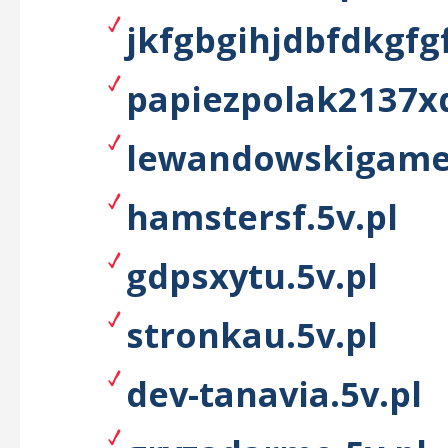
jkfgbgihjdbfdkgfgf
papiezpolak2137xd
lewandowskigame.
hamstersf.5v.pl
gdpsxytu.5v.pl
stronkau.5v.pl
dev-tanavia.5v.pl