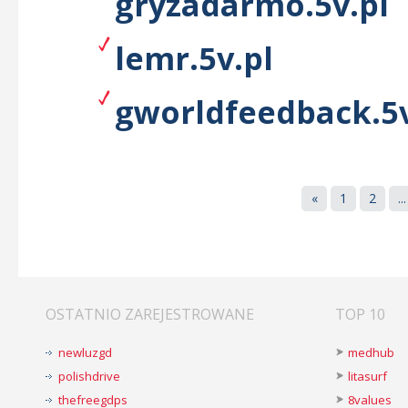
gryzadarmo.5v.pl
lemr.5v.pl
gworldfeedback.5v
«
1
2
...
OSTATNIO ZAREJESTROWANE
TOP 10
newluzgd
medhub
polishdrive
litasurf
thefreegdps
8values