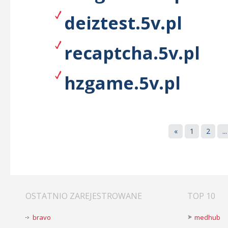
deiztest.5v.pl
recaptcha.5v.pl
hzgame.5v.pl
«
1
2
...
OSTATNIO ZAREJESTROWANE
TOP 10
bravo
medhub