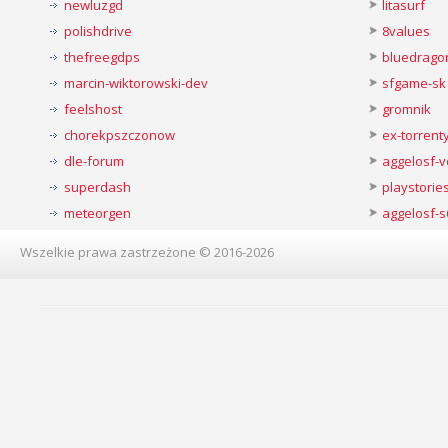
newluzgd
litasurf
polishdrive
8values
thefreegdps
bluedrago
marcin-wiktorowski-dev
sfgame-sk
feelshost
gromnik
chorekpszczonow
ex-torren
dle-forum
aggelosf-
superdash
playstorie
meteorgen
aggelosf-s
Wszelkie prawa zastrzeżone © 2016-2026