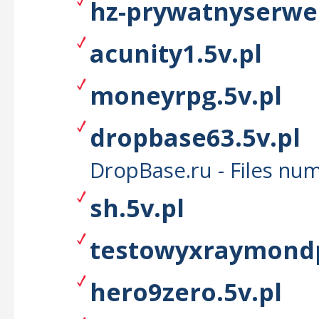
hz-prywatnyserwer
acunity1.5v.pl
moneyrpg.5v.pl
dropbase63.5v.pl
DropBase.ru - Files nu
sh.5v.pl
testowyxraymondp
hero9zero.5v.pl