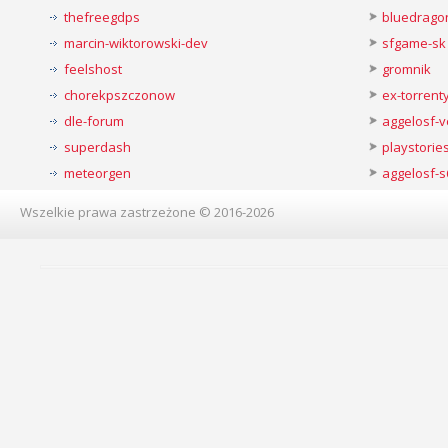
thefreegdps
bluedrago
marcin-wiktorowski-dev
sfgame-sk
feelshost
gromnik
chorekpszczonow
ex-torren
dle-forum
aggelosf-
superdash
playstorie
meteorgen
aggelosf-s
Wszelkie prawa zastrzeżone © 2016-2026