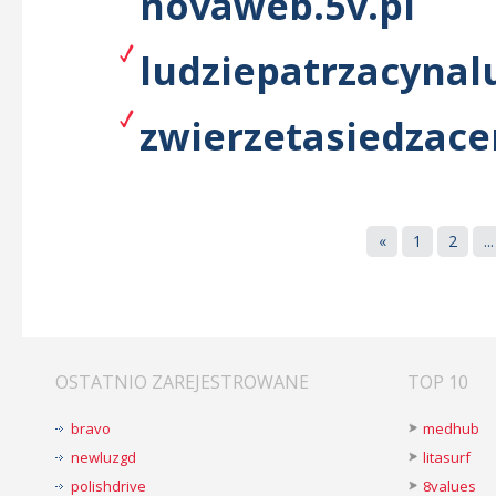
novaweb.5v.pl
ludziepatrzacynalu
zwierzetasiedzace
«
1
2
...
OSTATNIO ZAREJESTROWANE
TOP 10
bravo
medhub
newluzgd
litasurf
polishdrive
8values