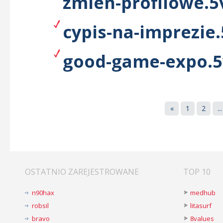
zmien-profilowe.5
cypis-na-imprezie.
good-game-expo.5
«
1
2
...
OSTATNIO ZAREJESTROWANE
TOP 10
n90hax
medhub
robsil
litasurf
bravo
8values