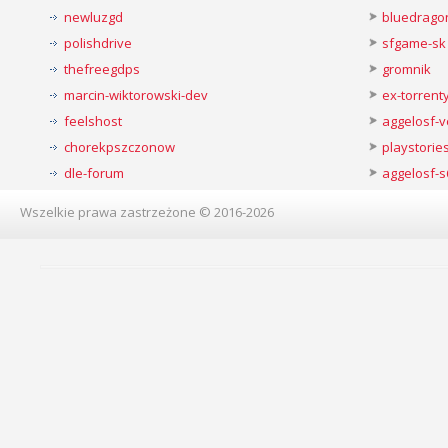
newluzgd
bluedrago
polishdrive
sfgame-sk
thefreegdps
gromnik
marcin-wiktorowski-dev
ex-torren
feelshost
aggelosf-
chorekpszczonow
playstorie
dle-forum
aggelosf-s
Wszelkie prawa zastrzeżone © 2016-2026