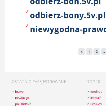
odbierz-bon.5v.pl
odbierz-bony.5v.pl
niewygodna-prawda
«
1
2
...
OSTATNIO ZAREJESTROWANE
TOP 10
bravo
medhub
newluzgd
litasurf
polishdrive
8values