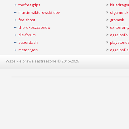
thefreegdps
bluedrago
marcin-wiktorowski-dev
sfgame-sk
feelshost
gromnik
chorekpszczonow
ex-torren
dle-forum
aggelosf-
superdash
playstorie
meteorgen
aggelosf-s
Wszelkie prawa zastrzeżone © 2016-2026