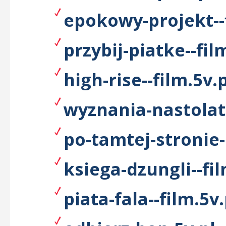
epokowy-projekt--f
przybij-piatke--fil
high-rise--film.5v.p
wyznania-nastolatk
po-tamtej-stronie-
ksiega-dzungli--fil
piata-fala--film.5v.