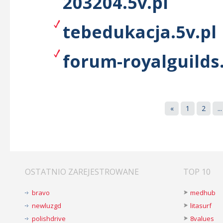
203204.5v.pl
tebedukacja.5v.pl
forum-royalguilds.
«
1
2
...
OSTATNIO ZAREJESTROWANE
TOP 10
bravo
medhub
newluzgd
litasurf
polishdrive
8values