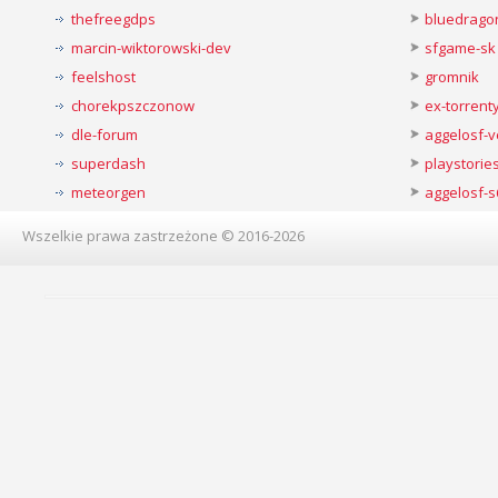
thefreegdps
bluedrago
marcin-wiktorowski-dev
sfgame-sk
feelshost
gromnik
chorekpszczonow
ex-torren
dle-forum
aggelosf-
superdash
playstorie
meteorgen
aggelosf-s
Wszelkie prawa zastrzeżone © 2016-2026