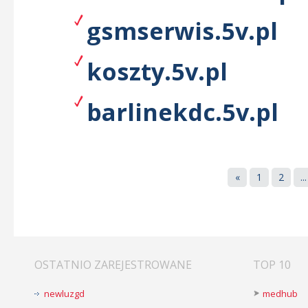
gsmserwis.5v.pl
koszty.5v.pl
barlinekdc.5v.pl
«
1
2
...
OSTATNIO ZAREJESTROWANE
TOP 10
newluzgd
medhub