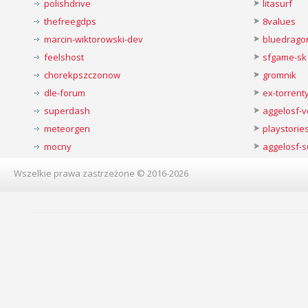
polishdrive
litasurf
thefreegdps
8values
marcin-wiktorowski-dev
bluedrago
feelshost
sfgame-sk
chorekpszczonow
gromnik
dle-forum
ex-torren
superdash
aggelosf-
meteorgen
playstorie
mocny
aggelosf-s
Wszelkie prawa zastrzeżone © 2016-2026