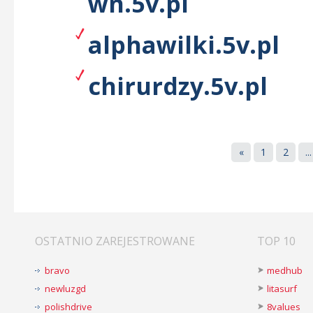
wn.5v.pl
alphawilki.5v.pl
chirurdzy.5v.pl
«
1
2
...
OSTATNIO ZAREJESTROWANE
TOP 10
bravo
medhub
newluzgd
litasurf
polishdrive
8values