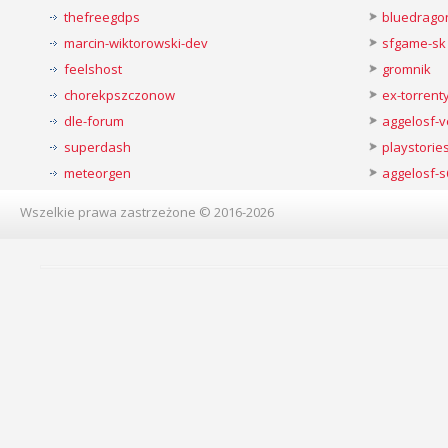
thefreegdps
bluedrago
marcin-wiktorowski-dev
sfgame-sk
feelshost
gromnik
chorekpszczonow
ex-torren
dle-forum
aggelosf-
superdash
playstorie
meteorgen
aggelosf-s
Wszelkie prawa zastrzeżone © 2016-2026