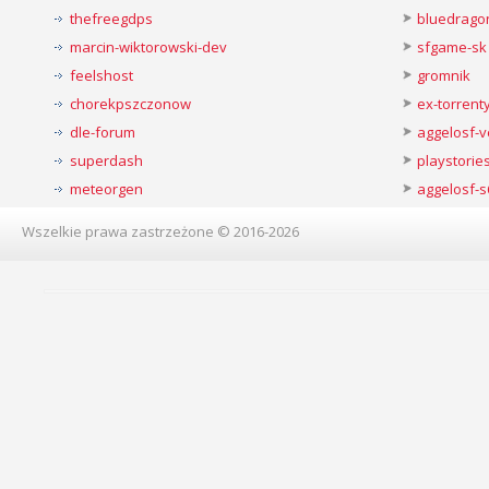
thefreegdps
bluedrago
marcin-wiktorowski-dev
sfgame-sk
feelshost
gromnik
chorekpszczonow
ex-torren
dle-forum
aggelosf-
superdash
playstorie
meteorgen
aggelosf-s
Wszelkie prawa zastrzeżone © 2016-2026