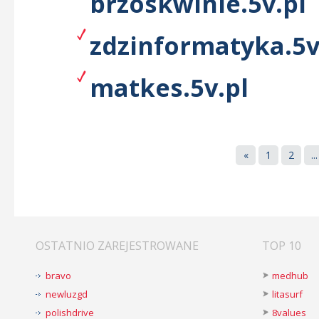
brzoskwinie.5v.pl
zdzinformatyka.5v
matkes.5v.pl
«
1
2
...
OSTATNIO ZAREJESTROWANE
TOP 10
bravo
medhub
newluzgd
litasurf
polishdrive
8values