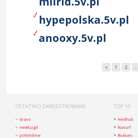
milrid.5v.pl
hypepolska.5v.pl
anooxy.5v.pl
«
1
2
...
OSTATNIO ZAREJESTROWANE
TOP 10
bravo
medhub
newluzgd
litasurf
polishdrive
8values