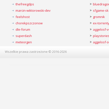
thefreegdps
bluedrago
marcin-wiktorowski-dev
sfgame-sk
feelshost
gromnik
chorekpszczonow
ex-torren
dle-forum
aggelosf-
superdash
playstorie
meteorgen
aggelosf-s
Wszelkie prawa zastrzeżone © 2016-2026