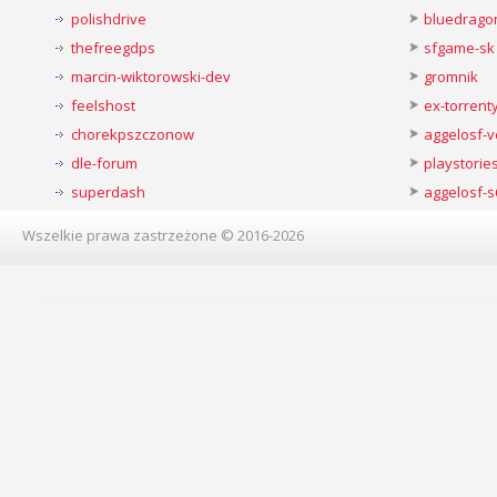
polishdrive
bluedrago
thefreegdps
sfgame-sk
marcin-wiktorowski-dev
gromnik
feelshost
ex-torren
chorekpszczonow
aggelosf-
dle-forum
playstorie
superdash
aggelosf-s
Wszelkie prawa zastrzeżone © 2016-2026