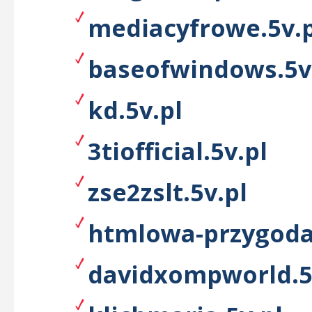
mediacyfrowe.5v.p
baseofwindows.5v
kd.5v.pl
3tiofficial.5v.pl
zse2zslt.5v.pl
htmlowa-przygoda
davidxompworld.5