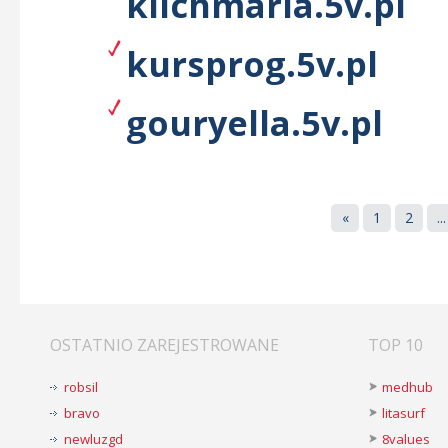
klichmaria.5v.pl
kursprog.5v.pl
gouryella.5v.pl
«
1
2
...
OSTATNIO ZAREJESTROWANE
TOP 10
robsil
medhub
bravo
litasurf
newluzgd
8values