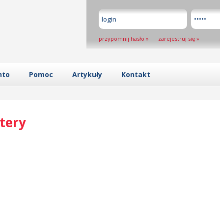
przypomnij hasło
»
zarejestruj się
»
nto
Pomoc
Artykuły
Kontakt
tery