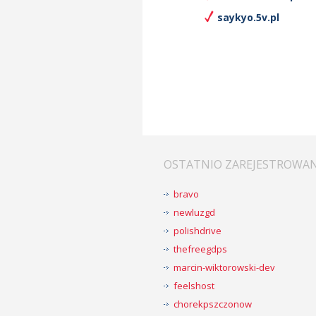
saykyo.5v.pl
OSTATNIO ZAREJESTROWA
bravo
newluzgd
polishdrive
thefreegdps
marcin-wiktorowski-dev
feelshost
chorekpszczonow