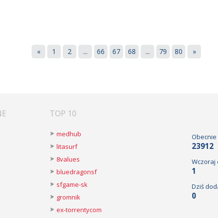
«
1
2
...
66
67
68
...
79
80
»
NE
TOP 10
medhub
Obecnie
23912
litasurf
8values
Wczoraj
1
bluedragonsf
sfgame-sk
Dziś dod
0
gromnik
ex-torrentycom