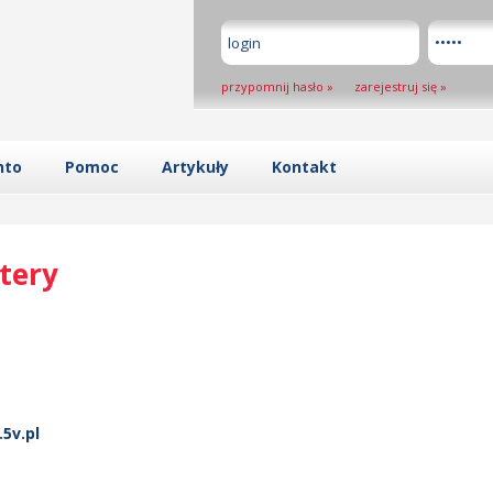
przypomnij hasło
»
zarejestruj się
»
nto
Pomoc
Artykuły
Kontakt
tery
5v.pl