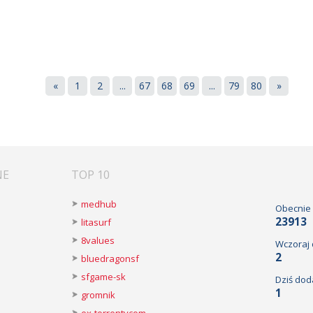
«
1
2
...
67
68
69
...
79
80
»
NE
TOP 10
medhub
Obecnie
23913
litasurf
8values
Wczoraj
2
bluedragonsf
sfgame-sk
Dziś dod
1
gromnik