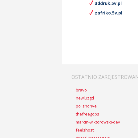
3ddruk.5v.pl
zafriko.5v.pl
OSTATNIO ZAREJESTROWA
bravo
newluzgd
polishdrive
thefreegdps
marcin-wiktorowski-dev
feelshost