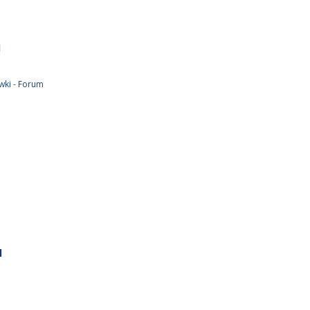
l
ywki - Forum
l