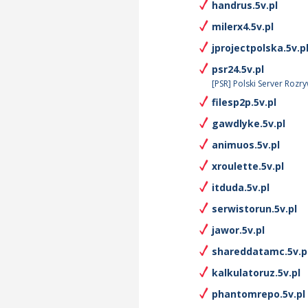
handrus.5v.pl
milerx4.5v.pl
jprojectpolska.5v.p
psr24.5v.pl
[PSR] Polski Server Rozr
filesp2p.5v.pl
gawdlyke.5v.pl
animuos.5v.pl
xroulette.5v.pl
itduda.5v.pl
serwistorun.5v.pl
jawor.5v.pl
shareddatamc.5v.p
kalkulatoruz.5v.pl
phantomrepo.5v.pl