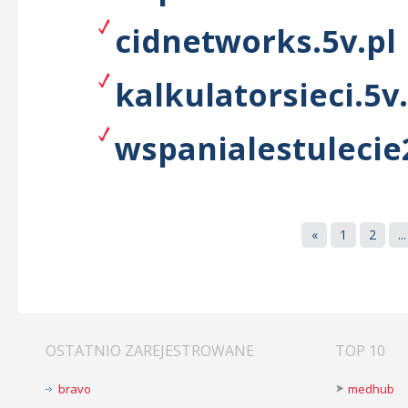
cidnetworks.5v.pl
kalkulatorsieci.5v.
wspanialestulecie
«
1
2
...
OSTATNIO ZAREJESTROWANE
TOP 10
bravo
medhub