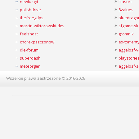
newluzgd
litasurf
polishdrive
8values
thefreegdps
bluedrago
marcin-wiktorowski-dev
sfgame-sk
feelshost
gromnik
chorekpszczonow
ex-torren
dle-forum
aggelosf-
superdash
playstorie
meteorgen
aggelosf-s
Wszelkie prawa zastrzeżone © 2016-2026