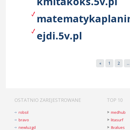
kmitakoks.5v.pl
matematykaplanim
ejdi.5v.pl
«
1
2
...
OSTATNIO ZAREJESTROWANE
TOP 10
robsil
medhub
bravo
litasurf
newluzgd
8values