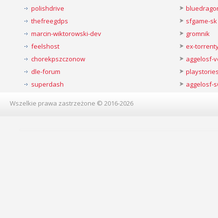
polishdrive
bluedrago
thefreegdps
sfgame-sk
marcin-wiktorowski-dev
gromnik
feelshost
ex-torren
chorekpszczonow
aggelosf-
dle-forum
playstorie
superdash
aggelosf-s
Wszelkie prawa zastrzeżone © 2016-2026