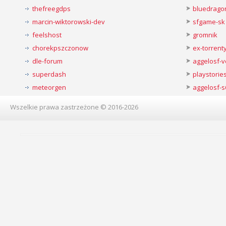
thefreegdps
bluedrago
marcin-wiktorowski-dev
sfgame-sk
feelshost
gromnik
chorekpszczonow
ex-torren
dle-forum
aggelosf-
superdash
playstorie
meteorgen
aggelosf-s
Wszelkie prawa zastrzeżone © 2016-2026