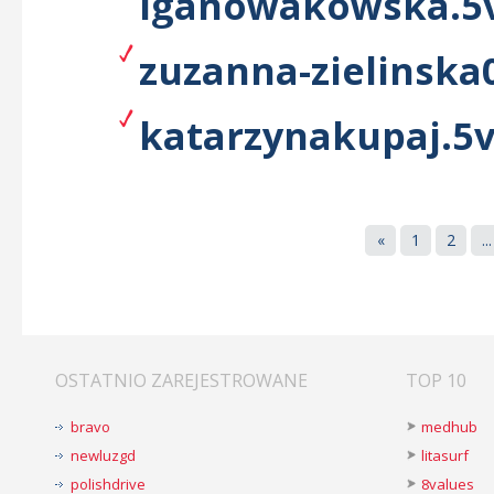
iganowakowska.5v
zuzanna-zielinska0
katarzynakupaj.5v
«
1
2
...
OSTATNIO ZAREJESTROWANE
TOP 10
bravo
medhub
newluzgd
litasurf
polishdrive
8values