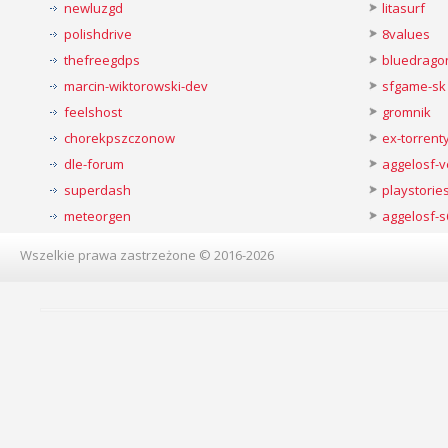
newluzgd
litasurf
polishdrive
8values
thefreegdps
bluedrago
marcin-wiktorowski-dev
sfgame-sk
feelshost
gromnik
chorekpszczonow
ex-torren
dle-forum
aggelosf-
superdash
playstorie
meteorgen
aggelosf-s
Wszelkie prawa zastrzeżone © 2016-2026