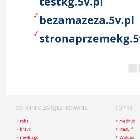
testkg.5v.pl
bezamazeza.5v.pl
stronaprzemekg.5
1
OSTATNIO ZAREJESTROWANE
TOP 10
robsil
medhub
bravo
litasurf
newluzgd
8values