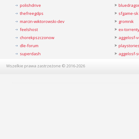
polishdrive
bluedrago
thefreegdps
sfgame-sk
marcin-wiktorowski-dev
gromnik
feelshost
ex-torren
chorekpszczonow
aggelosf-
dle-forum
playstorie
superdash
aggelosf-s
Wszelkie prawa zastrzeżone © 2016-2026