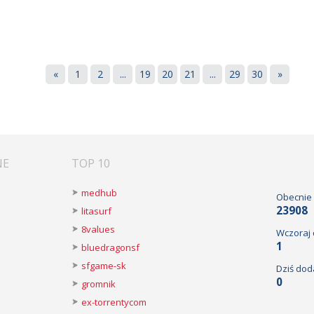
«
1
2
...
19
20
21
...
29
30
»
NE
TOP 10
medhub
Obecnie
23908
litasurf
8values
Wczoraj
1
bluedragonsf
sfgame-sk
Dziś dod
0
gromnik
ex-torrentycom