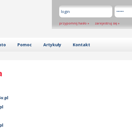
przypomnij hasło
»
zarejestruj się
»
nto
Pomoc
Artykuły
Kontakt
a
v.pl
pl
pl