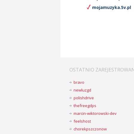
mojamuzyka.5v.pl
OSTATNIO ZAREJESTROWA
bravo
newluzgd
polishdrive
thefreegdps
marcin-wiktorowski-dev
feelshost
chorekpszczonow