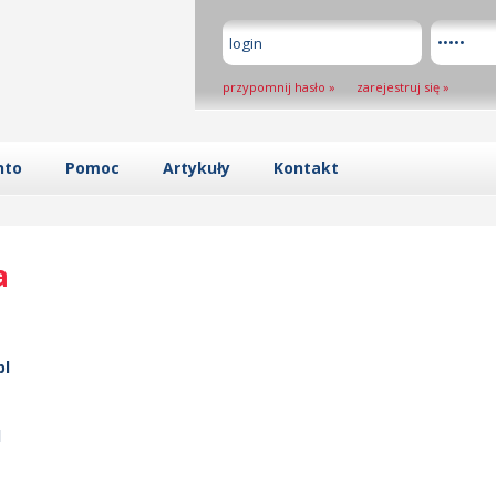
przypomnij hasło
»
zarejestruj się
»
nto
Pomoc
Artykuły
Kontakt
a
pl
l