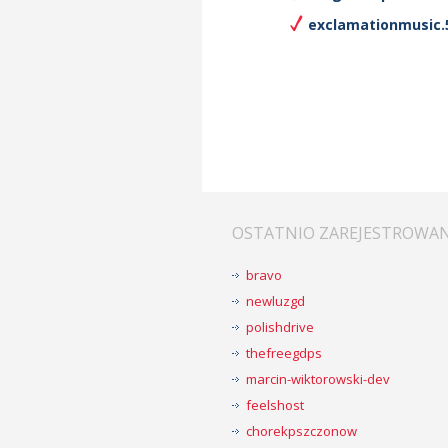
exclamationmusic.5
OSTATNIO ZAREJESTROWA
bravo
newluzgd
polishdrive
thefreegdps
marcin-wiktorowski-dev
feelshost
chorekpszczonow