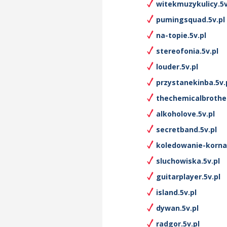
witekmuzykulicy.5v
pumingsquad.5v.pl
na-topie.5v.pl
stereofonia.5v.pl
louder.5v.pl
przystanekinba.5v.
thechemicalbrother
alkoholove.5v.pl
secretband.5v.pl
koledowanie-kornat
sluchowiska.5v.pl
guitarplayer.5v.pl
island.5v.pl
dywan.5v.pl
radgor.5v.pl