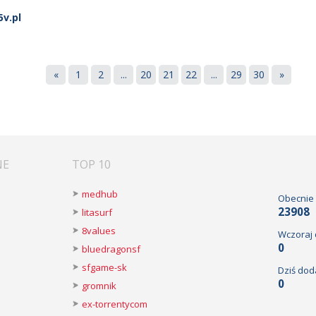
v.pl
«
1
2
...
20
21
22
...
29
30
»
NE
TOP 10
medhub
Obecnie
23908
litasurf
8values
Wczoraj
0
bluedragonsf
sfgame-sk
Dziś dod
0
gromnik
ex-torrentycom